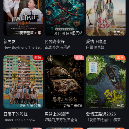
更新至第01集
已完結
已完結
新男友
民間奇案錄
愛情正路過
New Boyfriend The Series
古斌,盛少,張雪菡
向甜 陳禹鋒
劇情
劇情
國産
更新至第07集
更新至第6集
完結
日落下的彩虹
馬背上的銀行
愛情正路過2026
Under The Rainbow
姬曉飛,王芳政,王全有,閻妮,郭爍傑,杜志國,鄭衛莉,周舟 Zhou Zhou
《愛情正路過》由廣東局選送，嶺南文化傳媒（廣東）有限公司出品，10分鍾*12集，取景地爲雲南昆明滇池、海埂大壩等，講述了兩個性格迥異、生活經曆不同的都市青年男女，在昆明旅行中彼此治愈與成長的愛情故事，