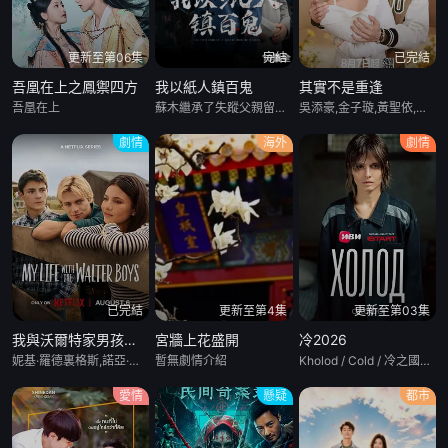
更新至第06集
完結
已完結
吾凰在上之鳳禦四方
我以紙人鎮百鬼
其實不是重逢
吾凰在上
蘇木繼承了失蹤父親留下的白事館，本想低調紮紙維生，卻因一具流血的新娘紙人卷入了一場跨越十年的驚天陰謀。這紙人身上，竟貼着父親消失前的絕命符箓。爲了尋找父親，蘇木手持家傳羅盤，獨闖古鎮鬼婚宴，掌扇招魂神棍。深陷租界紙域大樓，反殺吸血資本家。最終踏入生人勿近的封門村，揭開百人活屍背後的血淚冤案。随着三塊羅盤碎片合一，當年的背叛者，父親的結拜兄弟王叔現身奪寶。王叔布下萬怨噬魂陣，欲将蘇木煉成殺戮傀儡。生死關頭，蘇木覺醒蘇家至高血脈，融合父親殘魂，引九霄神雷蕩平邪祟。你以爲蘇家紮的是紙，不，紮的是這世間的公道。從
吳添豪,金子璇,黃聖依,王欣政,劉允兒,任運傑,劉佳烨,劉思維
劇情
海外
劇情
已完結
更新至第4集
更新至第03集
我與沃爾特家男孩的生活第三季
宮牆上花盛開
冷2026
妮基·羅德裏格斯,諾亞·拉朗德,阿什比·金特裏,艾薩克·阿雷蘭尼斯,馬克·布魯卡斯,Sally Cacic,柯瑞·福格爾瑪尼斯,Lennix James,艾琳·卡普拉克,約翰尼·林克,米娅·洛韋,傑克·曼利,保羅·麥克吉萊恩,Naveen Paddock,邁爾斯·佩雷斯
暫無劇情介紹
Kholod / Cold / 冷之國度的女基督山伯爵 / 極寒追殺
愛情
懸疑
都市