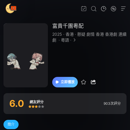
富貴千團粵配
2025
·
香港
·
懸疑 劇情 香港 香港劇 連續
劇
·
粵語
·
立即播放
6.0
網友評分
903次評分
很差
較差
還行
推薦
力薦
簡介