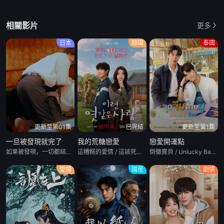
相關影片
更多
日本
韓國
泰國
更新至第01集
已完結
更新至第1集
一旦被發現就完了
我的荒糖戀愛
戀愛開運點
如果被發現，一切都結束了
這糟糕的愛情 / 這該死的愛情 / Lovestruck
倒黴寶貝 / Unlucky Bae/厄運寶貝
愛情
國産
劇情