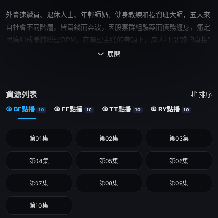
外賣速遞員、退休人士、年輕師奶、健身教練和投資班大師，五人來
自社會不同階層，皆爲錢而奔波，因股票群組騙案而債務纏身，痛定
思痛組成賺錢聯盟OPM，在聯盟主腦的帶領下，衆人打開“錢的真相”
之門，步上玩弄财技創富之路。 三年内，OPM一步步由負債至滾
展開

到100億，涉獵倫敦金、銀行、富商、上市公司甚至全港創建項目，
每個人的人生都被改變。然而，當财技慢慢變成騙局，有人爲錢失去
理想、放棄家庭，由追逐金錢至得到金錢卻被金錢牽着鼻子走，OPM
資源列表
排序
們更失去了選擇與自由。 當友情經曆背叛、求生變成貪婪，在成
BF點播
FF點播
TT點播
RY點播
10
10
10
10
爲徹頭徹尾地騙子前，我們都以爲自己是爲勢所迫，但最後我們都變
成自己曾經讨厭的人。置身騙局當中，有人選擇繼續All in、有人選擇
第01集
第02集
第03集
抽身，亦有人選擇看清真相。我們無法改變金錢世界，但可以選擇是
否重拾初心，把騙局變成理想！
第04集
第05集
第06集
第07集
第08集
第09集
第10集