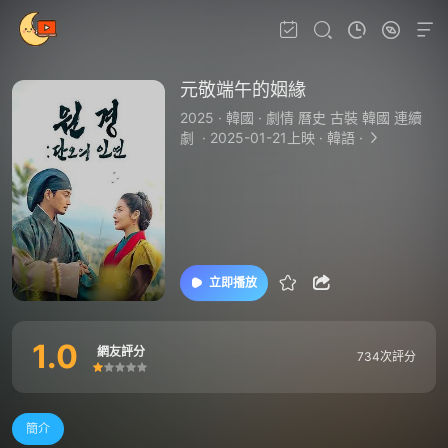
元敬端午的姻緣
2025
·
韓國
·
劇情 曆史 古裝 韓國 連續
劇
·
2025-01-21上映
·
韓語
·
立即播放
1.0
網友評分
734次評分
很差
較差
還行
推薦
力薦
簡介