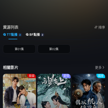
資源列表
排序
TT點播
BF點播
2
2
第01集
第02集
相關影片
更多
泰國
愛情
國産