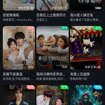
更新至第1集
更新至第6集
完結
戀愛開運點
吾凰在上之鳳禦四方
我以紙人鎮百鬼
倒黴寶貝 / Unlucky Bae/厄運寶貝
吾凰在上
蘇木繼承了失蹤父親留下的白事館，本想低調紮紙維生，卻因一具流血的新娘紙人卷入了一場跨越十年的驚天陰謀。這紙人身上，竟貼着父親消失前的絕命符箓。爲了尋找父親，蘇木手持家傳羅盤，獨闖古鎮鬼婚宴，掌扇招魂神棍。深陷租界紙域大樓，反殺吸血資本家。最終踏入生人勿近的封門村，揭開百人活屍背後的血淚冤案。随着三塊羅盤碎片合一，當年的背叛者，父親的結拜兄弟王叔現身奪寶。王叔布下萬怨噬魂陣，欲将蘇木煉成殺戮傀儡。生死關頭，蘇木覺醒蘇家至高血脈，融合父親殘魂，引九霄神雷蕩平邪祟。你以爲蘇家紮的是紙，不，紮的是這世間的公道。從
劇情
劇情
海外
完結
完結
更新至第4集
其實不是重逢
我與沃爾特家男孩的生活第三季
宮牆上花盛開
吳添豪,金子璇,黃聖依,王欣政,劉允兒,任運傑,劉佳烨,劉思維
妮基·羅德裏格斯,諾亞·拉朗德,阿什比·金特裏,艾薩克·阿雷蘭尼斯,馬克·布魯卡斯,Sally Cacic,柯瑞·福格爾瑪尼斯,Lennix James,艾琳·卡普拉克,約翰尼·林克,米娅·洛韋,傑克·曼利,保羅·麥克吉萊恩,Naveen Paddock,邁爾斯·佩雷斯
暫無劇情介紹
劇情
愛情
懸疑