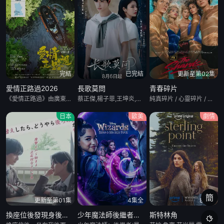
完結
已完結
更新至第02集
愛情正路過2026
長歌莫問
青春碎片
《愛情正路過》由廣東局選送，嶺南文化傳媒（廣東）有限公司出品，10分鍾*12集，取景地爲雲南昆明滇池、海埂大壩等，講述了兩個性格迥異、生活經曆不同的都市青年男女，在昆明旅行中彼此治愈與成長的愛情故事，
蔡正傑,楊子菲,王坤炎,劉美辰,李會長,李子雄,孟西,鮑大志,白凱南,斯外戈
純真碎片 / 心靈碎片 / 破碎 / 碎片
日本
歐美
劇情
簡
更新至第01集
4集全
8集全
換座位後發現身後的男生好像喜歡我
少年魔法師後繼者第三季
斯特林角
