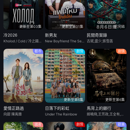
更新至第03集
更新至第01集
已完結
冷2026
新男友
民間奇案錄
Kholod / Cold / 冷之國度的女基督山伯爵 / 極寒追殺
New Boyfriend The Series
古斌,盛少,張雪菡
都市
劇情
劇情
已完結
更新至第6集
更新至第6集
愛情正路過
日落下的彩虹
馬背上的銀行
向甜 陳禹鋒
Under The Rainbow
姬曉飛,王芳政,王全有,閻妮,郭爍傑,杜志國,鄭衛莉,周舟 Zhou Zhou
國産
劇情
歐美