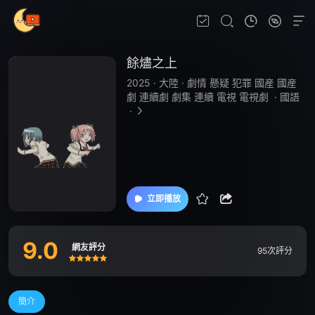
餘燼之上
2025
·
大陸
·
劇情 懸疑 犯罪 國産 國産
劇 連續劇 劇集 連續 電視 電視劇
·
國語
·
立即播放
9.0
網友評分
95次評分
很差
較差
還行
推薦
力薦
簡介