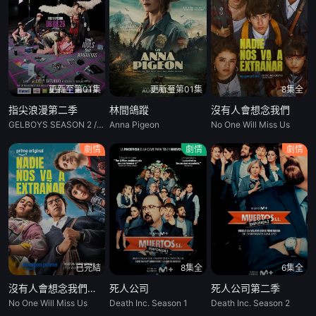
更新至第01集
更新至第01集
8集全
指尖浪漫第二季
林間鴿蹤
沒有人會想念我們
GELBOYS SEASON 2 / 膠佬 第二季 / 愛情現狀 第二季
Anna Pigeon
No One Will Miss Us
劇情
劇情
劇情
已完結
8集全
6集全
沒有人會想念我們第二季
死人公司
死人公司第二季
No One Will Miss Us
Death Inc. Season 1
Death Inc. Season 2