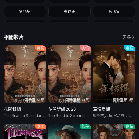
第16集
第17集
第18集
第19集
第20集
第21集
相關影片
更多
第22集
第23集
第24集
劇情
劇情
劇情
第25集
第26集
第27集
第28集
更新至04集
更新至第04集
更新至第6集
花開錦繡
花開錦繡2026
深情爲餌
The Road to Splendor / Escape to Your Heart
The Road to Splendor / Escape to Your Heart
邢昭林,方瑾,常喆寬,尹蕊,王沛然,趙悠圖
泰國
歐美
劇情