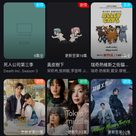
劇情
劇情
喜劇
6集全
更新至第19集
6集全
死人公司第三季
黃皮樹下
瑞奇熱維斯之街貓一族
Death Inc. Season 3
宋昕冉,張炯敏,李晉晔 Jinye Li,張東升 Dongsheng Zhang,李七月
瑞奇·熱維斯,戴安·摩根,湯姆·巴斯登,大衛·厄爾,喬·哈特利,安德魯·布魯克,凱麗·戈德利曼,娜塔莉·卡西迪,托尼·威
劇情
劇情
韓國
更新至第01集
更新至03集
更新至第02集