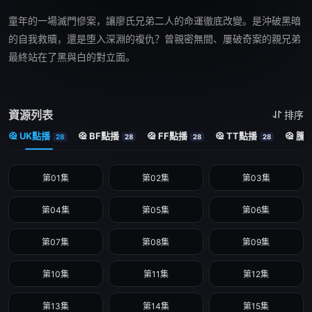
童年的一場滅門慘案，讓廖氏兄弟二人的命運徹底改變。是沖破黑暗
的自我救贖，還是堕入深淵的複仇？曾親密無間、屢破奇案的親兄弟
最終站在了黑與白的對立面。
資源列表
排序
UK點播
BF點播
FF點播
TT點播
騰
28
28
28
28
第01集
第02集
第03集
第04集
第05集
第06集
第07集
第08集
第09集
第10集
第11集
第12集
第13集
第14集
第15集