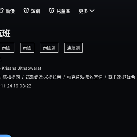

動漫
短劇
兒童區
更多
航班
泰國
泰國
泰國劇
連續劇
結
 Krisana Jitnaowarat
帕·蘇梅提固
/
琵雅缇達·米提拉榮
/
帕克普泓·隆牧塞侗
/
蘇卡達·顧珑希
11-24 16:08:22