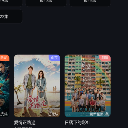
22集
懸疑
都市
劇情
已完結
已完結
更新至第6集
愛情正路過
日落下的彩虹