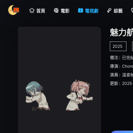
首頁
電影
電視劇
綜藝
魅力
2025
備注 :
已完
導演 :
Chore
演員 :
溫查
更新 :
2025-