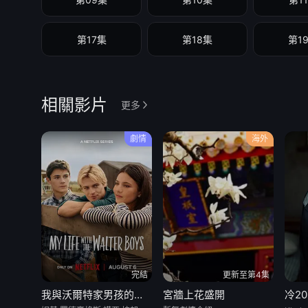
第17集
第18集
第1
相關影片
更多
劇情
海外
完結
更新至第4集
我與沃爾特家男孩的生活第三季
宮牆上花盛開
冷20