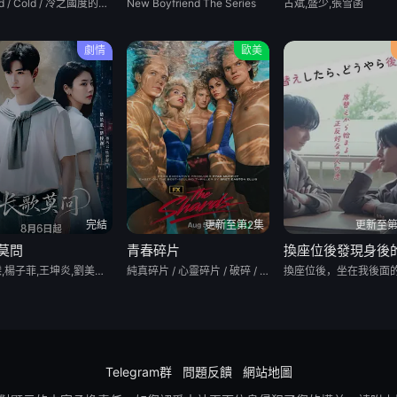
Kholod / Cold / 冷之國度的女基督山伯爵 / 極寒追殺
New Boyfriend The Series
古斌,盛少,張雪菡
劇情
歐美
完結
更新至第2集
更新至第
莫問
青春碎片
蔡正傑,楊子菲,王坤炎,劉美辰,李會長,李子雄,孟西,鮑大志,白凱南,斯外戈
純真碎片 / 心靈碎片 / 破碎 / 碎片
Telegram群
問題反饋
網站地圖