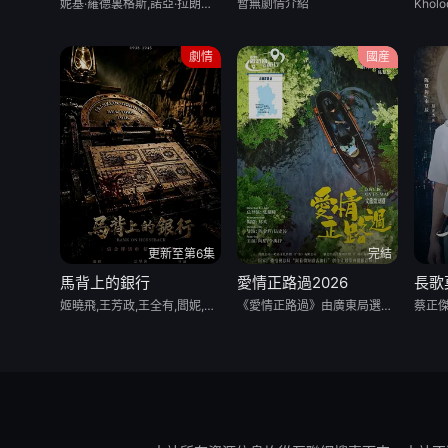
妮基·羅德裏格斯,諾亞·拉朗德,阿什比·金特裏,艾薩克·阿雷蘭尼斯,馬克·布魯卡斯,Sally Cacic,柯瑞·福格爾瑪尼斯,Lennix James,艾琳·卡普拉克,約翰尼·林克,米娅·洛韋,傑克·曼利,保羅·麥克吉萊恩,Naveen Paddock,邁爾斯·佩雷斯
暫無劇情介紹
劇情
國産
更新至第6集
完結
馬背上的銀行
愛情正路過2026
長歌
姬曉飛,王芳政,王全有,閻妮,郭爍傑,杜志國,鄭衛莉,周舟 Zhou Zhou
《愛情正路過》由廣東局選送，嶺南文化傳媒（廣東）有限公司出品，10分鍾*12集，取景地爲雲南昆明滇池、海埂大壩等，講述了兩個性格迥異、生活經曆不同的都市青年男女，在昆明旅行中彼此治愈與成長的愛情故事，