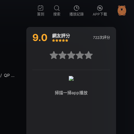
簽到
搜索
播放記錄
APP下載
9.0
網友評分
722次評分
很差
較差
還行
推薦
力薦
很差
較差
還行
推薦
力薦
/
QP Nasiri Tantharat
/
查缇夏索羅爾·彭皮邦
/
Sprite Patteerat Lae
掃描一掃app播放