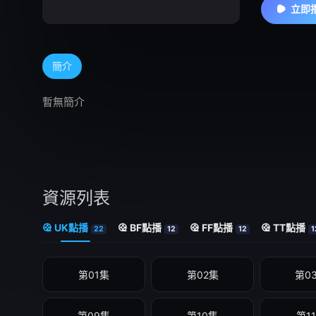
立即
簡介
暫無簡介
資源列表
UK點播
BF點播
FF點播
TT點播
22
12
12
1
第01集
第02集
第0
第09集
第10集
第1