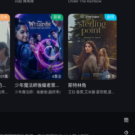
向甜 陳禹鋒
Under The Rainbow
日本
歐美
劇情
01集
4集全
8集全
換座位後發現身後的男生好像喜歡我
少年魔法師後繼者第三季
斯特林角
換座位後，坐在我後面的男生好像喜歡我 / After Moving Seats, The Boy Behind Me Has A Crush On Me / ย้ายที่นั่งทั้งที ไหงผู้ชายที่นั่งข้างหลังมาชอบผมได้ล่ะ
少年魔法師：後繼者(最終季)
艾拉·魯賓,艾米麗·霍菲爾,基恩·魯法洛,Mabel Strachan,博·布拉加森,丹尼爾·奎恩-托伊,雅各布·懷特達克-拉瓦,Nikko Angelo Hinayo,西德哈特·沙瑪,Christopher Omari,凱蒂·道格拉斯,盧克·艾沃雷多,凱特·惠勒,傑弗裏·迪恩·摩根,米西·派勒
簡
