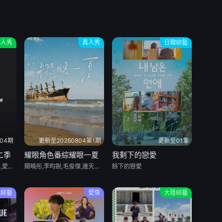
真人秀
真人秀
日韓綜藝
04期
更新至20260804第1期
更新至01集
二季
耀眼角色番綜耀眼一夏
我剩下的戀愛
Badly in Love season 2,愛情萬歲 第二季
關曉彤,李昀銳,毛俊傑,邊天揚,王翰聞,高秋梓
餘下的戀愛
韓綜藝
愛情
大陸綜藝