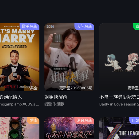
歐美綜藝
大陸綜藝
7集全
更新至20260805期
更新至
的絕配情人
姐姐快醒醒
不良一族尋愛記第
Let&amp;amp;amp;#039;s Marry Harry
劉戀 朱潔靜
愛情
港台綜藝
日