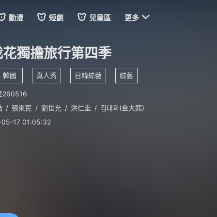

動漫
短劇
兒童區
更多
我花獨擔旅行第四季
韓國
真人秀
日韓綜藝
綜藝
260516
浩
/
張東民
/
劉世允
/
洪仁圭
/
김대희(金大熙)
-05-17 01:05:32