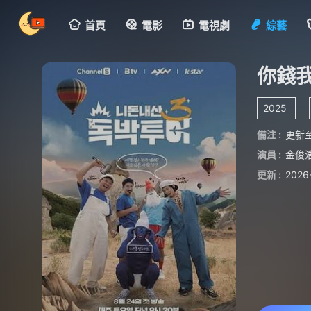
首頁
電影
電視劇
綜藝
你錢
2025
備注 :
更新至
演員 :
金俊
更新 :
2026