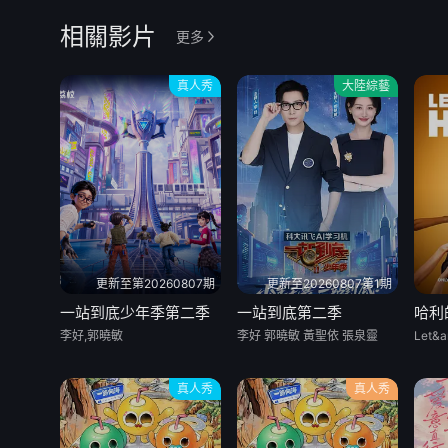
相關影片
更多
真人秀
大陸綜藝
更新至第20260807期
更新至20260807第1期
一站到底少年季第二季
一站到底第二季
哈利
李好,郭曉敏
李好 郭曉敏 黃聖依 張泉靈
真人秀
真人秀