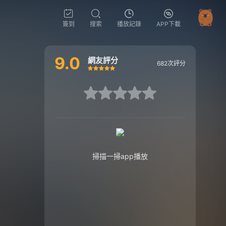
簽到
搜索
播放記錄
APP下載
9.0
網友評分
682次評分
很差
較差
還行
推薦
力薦
很差
較差
還行
推薦
力薦
掃描一掃app播放