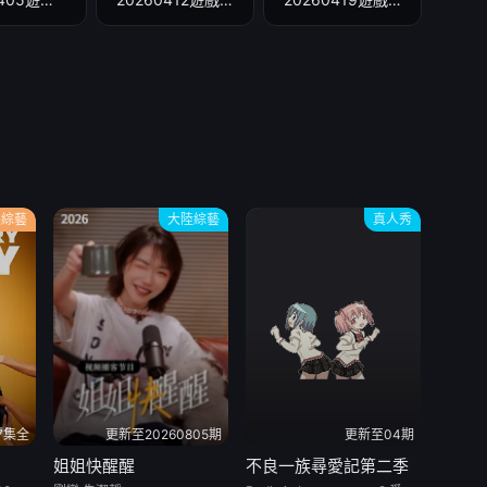
美綜藝
大陸綜藝
真人秀
7集全
更新至20260805期
更新至04期
姐姐快醒醒
不良一族尋愛記第二季