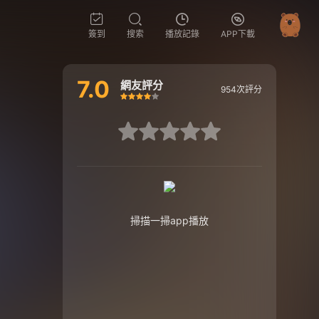
簽到
搜索
播放記錄
APP下載
7.0
網友評分
954次評分
很差
較差
還行
推薦
力薦
很差
較差
還行
推薦
力薦
掃描一掃app播放