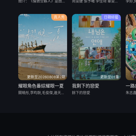
簡介：《倫敦合夥人》是由湖南衛視、芒果TV、小芒聯合出品的青春合夥人開店創業真人秀。此次，合夥人們将進一步深入更全面真實的經營生态，全力助推國貨出海，打造彙聚中國品牌的特色門店，從巴黎到倫敦，從深度籌
尚雯婕 張予曦 李佳琦 畢雯珺 趙昭儀 顔安
李好,
真人秀
日韓綜藝
更新至20260808第2期
更新至01集
耀眼角色番綜耀眼一夏
我剩下的戀愛
一路
關曉彤,李昀銳,毛俊傑,邊天揚,王翰聞,高秋梓
餘下的戀愛