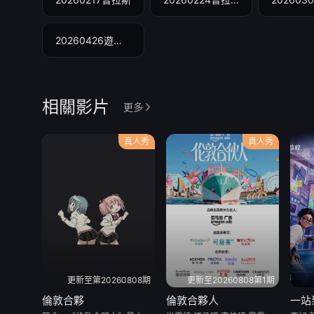
20260426遊戲總集篇
相關影片
更多
真人秀
真人秀
更新至第20260808期
更新至20260808第1期
倫敦合夥
倫敦合夥人
一站