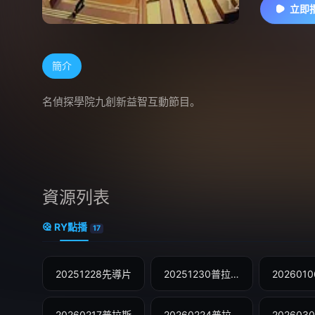
立即
簡介
名偵探學院九創新益智互動節目。
資源列表
RY點播
17
20251228先導片
20251230普拉斯
20260217普拉斯
20260224普拉斯