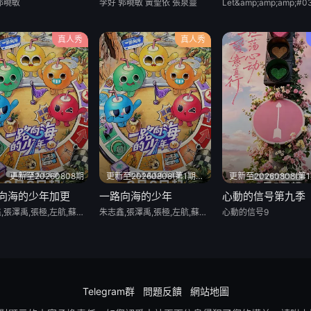
郭曉敏
李好 郭曉敏 黃聖依 張泉靈
真人秀
真人秀
更新至20260808期
更新至20260808(第1期加更)
向海的少年加更
一路向海的少年
心動的信号第九季
朱志鑫,張澤禹,張極,左航,蘇新皓,陸虎,李飛,閻鶴祥
朱志鑫,張澤禹,張極,左航,蘇新皓,陸虎,李飛,閻鶴祥
心動的信号9
Telegram群
問題反饋
網站地圖