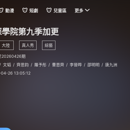

動漫
短劇
兒童區
更多
探學院第九季加更
大陸
真人秀
綜藝
20260426期
/
文韬
/
齊思鈞
/
羅予彤
/
曹恩齊
/
李晉晔
/
邵明明
/
唐九洲
-04-26 13:05:12