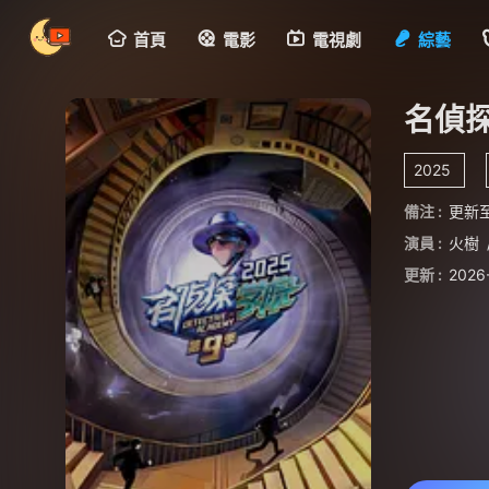
首頁
電影
電視劇
綜藝
名偵
2025
備注 :
更新至
演員 :
火樹
更新 :
2026