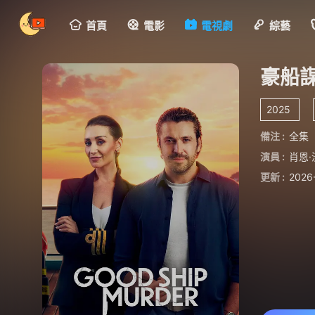
首頁
電影
電視劇
綜藝
豪船
2025
備注 :
全集
演員 :
肖恩·
更新 :
2026