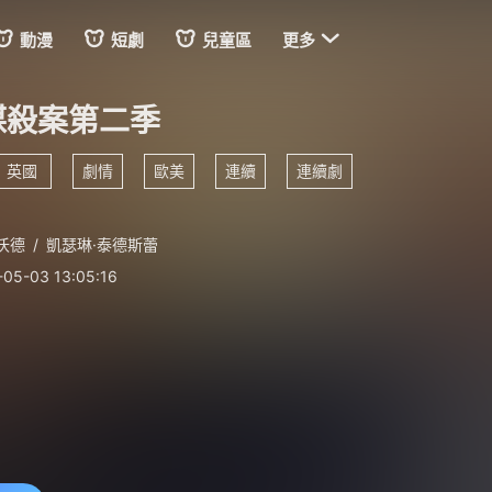

動漫
短劇
兒童區
更多
謀殺案第二季
英國
劇情
歐美
連續
連續劇
沃德
/
凱瑟琳·泰德斯蕾
-05-03 13:05:16