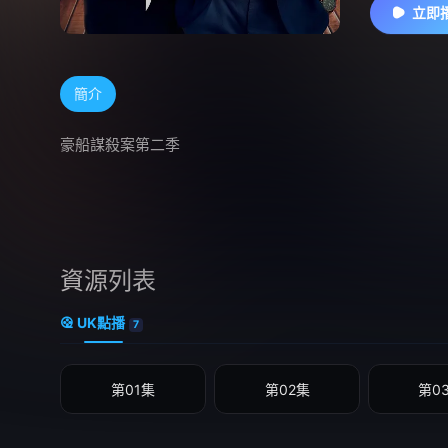
立即
簡介
豪船謀殺案第二季
資源列表
UK點播
7
第01集
第02集
第0