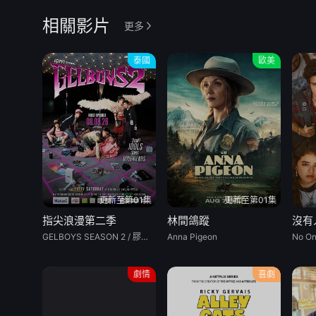
相關影片
更多
泰國
歐美
更新至第01集
更新至第01集
指尖浪漫第二季
林間鴿蹤
沒有
GELBOYS SEASON 2 / 膠佬 第二季 / 愛情現狀 第二季
Anna Pigeon
No On
劇情
喜劇