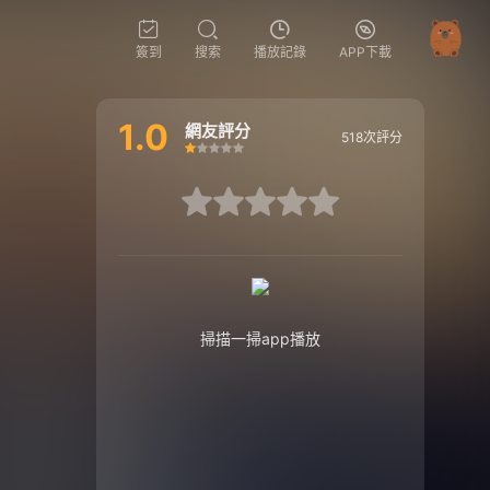
簽到
搜索
播放記錄
APP下載
1.0
網友評分
518次評分
很差
較差
還行
推薦
力薦
很差
較差
還行
推薦
力薦
掃描一掃app播放