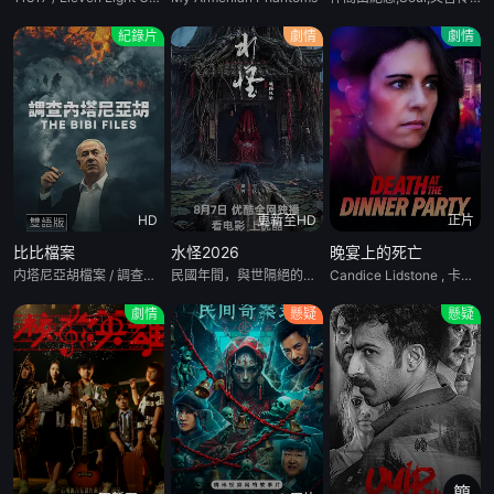
紀錄片
劇情
劇情
HD
更新至HD
正片
比比檔案
水怪2026
晚宴上的死亡
内塔尼亞胡檔案 / 調查内塔尼亞胡（香港Now TV）
民國年間，與世隔絕的怪水村被湖中“水猴子”所擾。此物實爲瀕危水栖人猿，能模仿人言誘殺村民。少年水生幼年目睹父親慘死其手，自此深陷恐懼。村中長老三叔公借祭祀之名行愚昧統治，以活人獻祭暫息水怪，卻埋下更深禍根。連年暴雨與人爲侵擾激怒水猴子，襲擊頻發。當香蘭之弟被食、其父莫叔反抗被殺，香蘭決意以身獻祭複仇。水生幡然覺醒，不再逃避，聯合青年村民布設機關陷阱，假借獻祭誘敵。惡戰後水怪被擒，卻于慶功夜破籠而出，血洗村莊，三叔公亦命喪其口。村民終于醒悟：迷信退讓換不來平安。水生斷發持叉，率衆設伏，以智慧與血勇将水怪斬殺
Candice Lidstone , 卡梅倫·布羅德 , 馬克·戴 , Eden Broda , Bryce Wynter , 瑪蒂娜·奧爾蒂斯·路易斯 , 阿娜娜·裏德瓦爾德 , 阮樸生 , Jon Welch , Alice Lapyko
劇情
懸疑
懸疑
簡