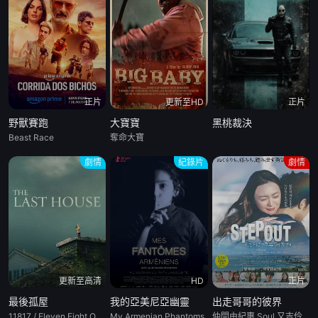
正片
更新至HD
正片
野獸賽跑
大寶寶
黑桃裁決
Beast Race
奪命大寶
劇情
紀錄片
劇情
更新至高清
HD
正片
最後孤屋
我的亞美尼亞幽靈
出走哥哥的彼界
11817 / Eleven Eight One Seven
My Armenian Phantoms
仲間由紀惠,Soul,又吉伶音,伊波れいり,松田流花,津波竜鬥,内田樹,盧禮歐,玉城敦子,城間やよい,津嘉山正種,寺辻健一郎