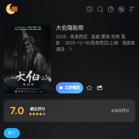
大伯殤胎祭
2025
·
馬來西亞
·
喜劇 驚悚 恐怖 電
影
·
2025-12-18(馬來西亞)上映
·
漢語普
通話
·
立即播放
7.0
網友評分
428次評分
很差
較差
還行
推薦
力薦
簡介