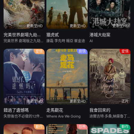
更新至HD
更新至HD
更新至HD
完美世界劇場九劫焚天
獵虎貳
港城大劫案
完美世界 劇場版之九劫焚天 / 完美世界之九劫焚天 / 完美世界劇場版 第二部 / Perfect World Movie: Nine Tribulations Incinerate the Heavens / Perfect World Movie: Nine Calamities Burning Heaven
康磊 李先時 楊亞 崔金迪
AI
愛情
劇情
愛情
更新至HD
更新至HD
正片
錯過了遺憾嗎
走馬觀花
我會回來的
失戀後也不必做的12件事 / Be Yourself
Where Are We Going
迪爾吉特·多桑,納薩魯丁·沙,維當·雷納,沙爾瓦裏·瓦格
動作
恐怖
動作