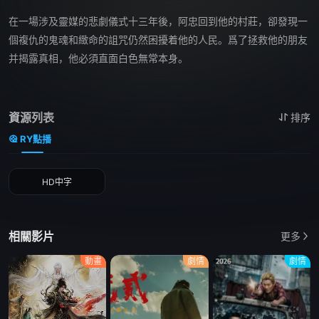
在一場涉及靈媒的悲劇儀式十三年後，阿忠回到他的村莊，卻發現一
個複仇的鬼魂和緻命的詛咒仍然困擾着他的人民。爲了拯救他的朋友
并揭露真相，他必須直面白色無常本身。
資源列表
排序
RY點播
HD中字
相關影片
更多
動畫
劇情
劇情