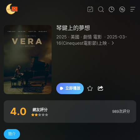
琴鍵上的夢想
2025
·
美國
·
劇情 電影
·
2025-03-
16(Cinequest電影節)上映
·
立即播放
4.0
網友評分
989次評分
很差
較差
還行
推薦
力薦
簡介