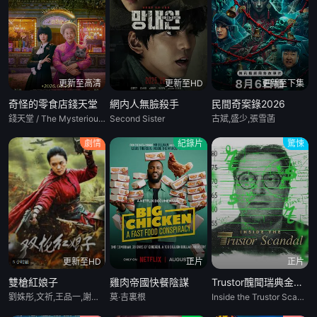
更新至高清
更新至HD
更新至下集
奇怪的零食店錢天堂
網内人無臉殺手
民間奇案錄2026
錢天堂 / The Mysterious Candy Store / Strange Snack Shop Jeoncheondang
Second Sister
古斌,盛少,張雪菡
劇情
紀錄片
驚悚
更新至HD
正片
正片
雙槍紅娘子
雞肉帝國快餐陰謀
Trustor醜聞瑞典金融案内幕
劉姝彤,文祈,王品一,謝甯,王崗崗,陳之輝,李爲民,魏兆雄,王程,邱晨陽
莫·吉裏根
Inside the Trustor Scandal,Trustor